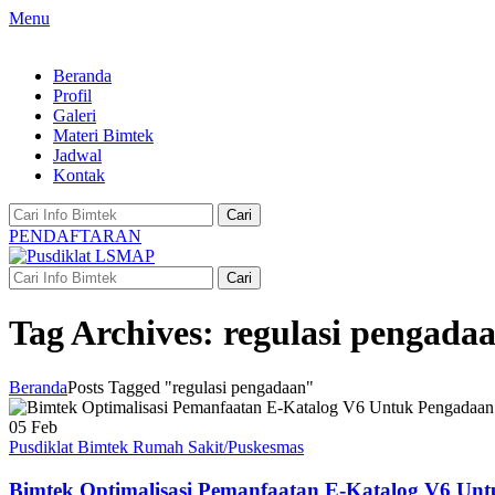
Menu
Beranda
Profil
Galeri
Materi Bimtek
Jadwal
Kontak
Cari
PENDAFTARAN
Cari
Tag Archives: regulasi pengada
Beranda
Posts Tagged "regulasi pengadaan"
05
Feb
Pusdiklat Bimtek Rumah Sakit/Puskesmas
Bimtek Optimalisasi Pemanfaatan E‑Katalog V6 Untu