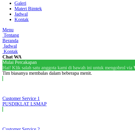
Galeri
Materi Bimtek
Jadwal
Kontak
Menu
Tentang
Beranda
Jadwal
Kontak
Chat WA
Mulai Percakapan
Hai!
Klik salah satu anggota kami di bawah ini untuk mengobrol via
Tim biasanya membalas dalam beberapa menit.
Customer Service 1
PUSDIKLAT LSMAP
Customer Service 2
PUSDIKLAT LSMAP