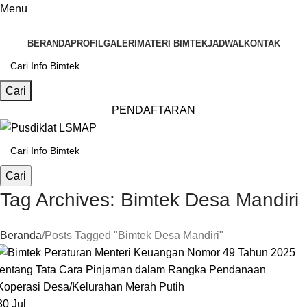
Menu
BERANDA
PROFIL
GALERI
MATERI BIMTEK
JADWAL
KONTAK
Cari
PENDAFTARAN
Cari
Tag Archives: Bimtek Desa Mandiri
Beranda
Posts Tagged "Bimtek Desa Mandiri"
30
Jul