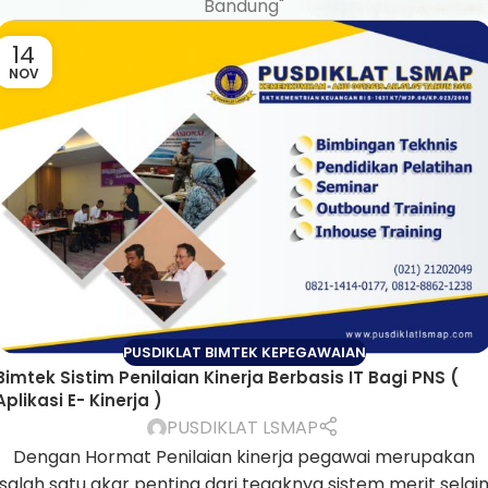
Bandung"
14
NOV
PUSDIKLAT BIMTEK KEPEGAWAIAN
Bimtek Sistim Penilaian Kinerja Berbasis IT Bagi PNS (
Aplikasi E- Kinerja )
PUSDIKLAT LSMAP
Dengan Hormat Penilaian kinerja pegawai merupakan
salah satu akar penting dari tegaknya sistem merit selai