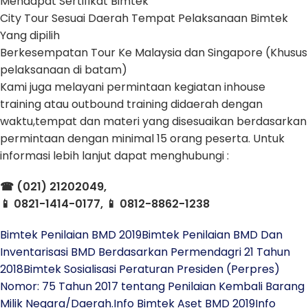
Mendapat Sertifikat Bimtek
City Tour Sesuai Daerah Tempat Pelaksanaan Bimtek
Yang dipilih
Berkesempatan Tour Ke Malaysia dan Singapore (Khusus
pelaksanaan di batam)
Kami juga melayani permintaan kegiatan inhouse
training atau outbound training didaerah dengan
waktu,tempat dan materi yang disesuaikan berdasarkan
permintaan dengan minimal 15 orang peserta. Untuk
informasi lebih lanjut dapat menghubungi :
☎
(021) 21202049,
📱
0821-1414-0177,
📱
0812-8862-1238
Bimtek Penilaian BMD 2019
Bimtek Penilaian BMD Dan
Inventarisasi BMD Berdasarkan Permendagri 21 Tahun
2018
Bimtek Sosialisasi Peraturan Presiden (Perpres)
Nomor: 75 Tahun 2017 tentang Penilaian Kembali Barang
Milik Negara/Daerah.
Info Bimtek Aset BMD 2019
Info