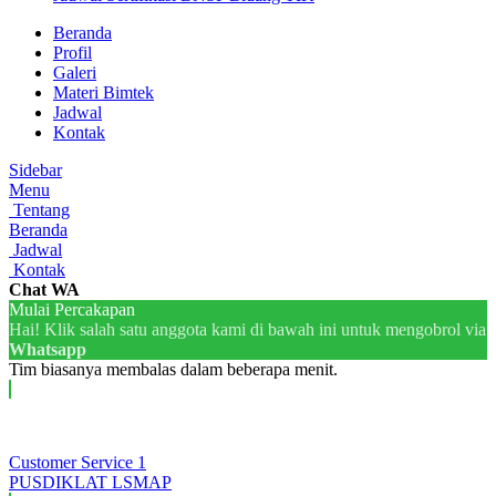
Beranda
Profil
Galeri
Materi Bimtek
Jadwal
Kontak
Sidebar
Menu
Tentang
Beranda
Jadwal
Kontak
Chat WA
Mulai Percakapan
Hai!
Klik salah satu anggota kami di bawah ini untuk mengobrol via
Whatsapp
Tim biasanya membalas dalam beberapa menit.
Customer Service 1
PUSDIKLAT LSMAP