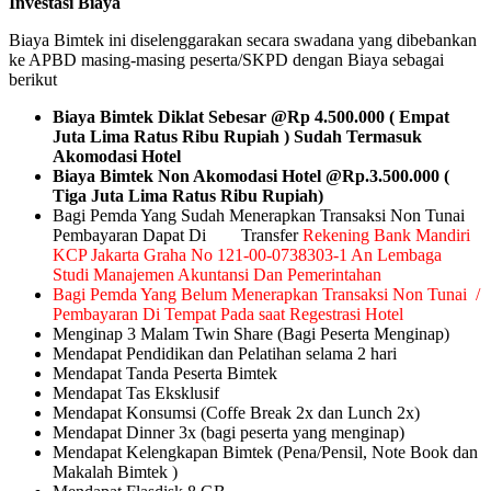
Investasi Biaya
Biaya Bimtek ini diselenggarakan secara swadana yang dibebankan
ke APBD masing-masing peserta/SKPD dengan Biaya sebagai
berikut
Biaya Bimtek Diklat Sebesar @Rp 4.500.000 ( Empat
Juta Lima Ratus Ribu Rupiah ) Sudah Termasuk
Akomodasi Hotel
Biaya Bimtek Non Akomodasi Hotel @Rp.3.500.000 (
Tiga Juta Lima Ratus Ribu Rupiah)
Bagi Pemda Yang Sudah Menerapkan Transaksi Non Tunai
Pembayaran Dapat Di Transfer
Rekening Bank Mandiri
KCP Jakarta Graha No 121-00-0738303-1 An Lembaga
Studi Manajemen Akuntansi Dan Pemerintahan
Bagi Pemda Yang Belum Menerapkan Transaksi Non Tunai /
Pembayaran Di Tempat Pada saat Regestrasi Hotel
Menginap 3 Malam Twin Share (Bagi Peserta Menginap)
Mendapat Pendidikan dan Pelatihan selama 2 hari
Mendapat Tanda Peserta Bimtek
Mendapat Tas Eksklusif
Mendapat Konsumsi (Coffe Break 2x dan Lunch 2x)
Mendapat Dinner 3x (bagi peserta yang menginap)
Mendapat Kelengkapan Bimtek (Pena/Pensil, Note Book dan
Makalah Bimtek )