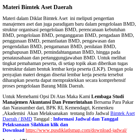
Materi Bimtek Aset Daerah
Materi dalam Diklat Bimtek Aset ini meliputi pengertian
manajemen aset dan juga paradigam baru dalam pengelolaan BMD,
struktur organisasi pengelolaan BMD, perencanaan kebutuhan
BMD, pengelolaan BMD, penganggaran BMD, pengadaan BMD,
penggunaan BMD, pemanfaatan BMD, pengawasan dan
pengendalian BMD, pengamanan BMD, penilaian BMD,
penghapusan BMD, pemindahtanganan BMD, hingga pada
penatausahaan dan pertanggungjawaban BMD. Untuk melihat
tingkat pemahaman peserta, di setiap topik akan diberikan tugas
terstruktur dalam bentuk lembar kerja peserta (LKP). Dengan pola
penyajian materi dengan disertai lembar kerja peserta tersebut
diharapkan peserta dapat mempraktekkan secara komprehensif
proses pengelolaan Barang Milik Daerah.
Untuk Memehami Opsi Di Atas Maka Kami
Lembaga Studi
Manajemen Akuntansi Dan Pemerintahan
Bersama Para Pakar
dan Narasumber dari, BPK RI, Kemendagri, Kemenkeu
,Akademisi Akan Melaksanakan tentang Info Jadwal
Bimtek Aset
Daerah / BMD
Tanggal :
Informasi Jadwal dan Tanggal
Pelaksanaan Silahkan klik dan
Download
https://www.pusdiklatlsmap.com/download-jadwal/