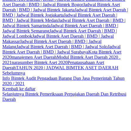
Aset Daerah | BMD | Jadwal Bimtek Bogor
Jadwal Bimtek Aset
Daerah | BMD | Jadwal Bimtek Jakarta
Jadwal Bimtek Aset Daerah |
BMD | Jadwal Bimtek Jogjakarta
Jadwal Bimtek Aset Daerah |
BMD | Jadwal Bimtek Medan
Jadwal Bimtek Aset Daerah | BMD |
Jadwal Bimtek Samarinda
Jadwal Bimtek Aset Daerah | BMD |
Jadwal Bimtek Semarang
Jadwal Bimtek Aset Daerah | BMD |
Jadwal Lombok
Jadwal Bimtek Aset Daerah | BMD | Jadwal
Makassar
Jadwal Bimtek Aset Daerah | BMD | Jadwal
Malang
Jadwal Bimtek Aset Daerah | BMD | Jadwal Solo
Jadwal
Bimtek Aset Daerah | BMD | Jadwal Surabaya
Kota Bimtek Aset
2020
manajemen Aset Daerah
Modul Bimtek Aset Daerah 2020 .
2021
narasumber Bimtek Aset 2020
Penatausahaan Aset
Daerah
TAHUN 2020 | JADWAL BIMTEK ASET DAERAH
Sebelumnya
Info Bimtek Audit Pengadaan Barang Dan Jasa Pemerintah Tahun
2020 / 2021
Kembali ke daftar
Selanjutnya
Bimtek Pemeriksaan Perpajakan Daerah Dan Retribusi
Daerah