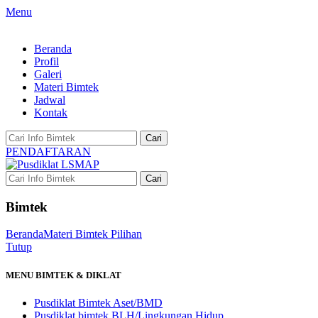
Menu
Beranda
Profil
Galeri
Materi Bimtek
Jadwal
Kontak
Cari
PENDAFTARAN
Cari
Bimtek
Beranda
Materi Bimtek Pilihan
Tutup
MENU BIMTEK & DIKLAT
Pusdiklat Bimtek Aset/BMD
Pusdiklat bimtek BLH/Lingkungan Hidup