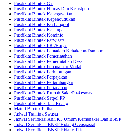
Pusdiklat Bimtek Gis
Pusdiklat Bimtek Humas Dan Kearsipan
Pusdiklat Bimtek Kepegawaian
Pusdiklat Bimtek Kependudukan
Pusdiklat Bimtek Kesbangpol
Pusdiklat Bimtek Keuangan
Pusdiklat Bimtek Kominfo
Pusdiklat Bimtek Parwisata
Pusdiklat Bimtek PBJ/Barjas
Pusdiklat Bimtek Pemadam Kebakaran/Damkar
Pusdiklat Bimtek Pemerintahan
Pusdiklat Bimtek Pemerintahan Desa
Pusdiklat Bimtek Penanaman Modal
Pusdiklat Bimtek Perhubungan
Pusdiklat Bimtek Perpajakan
Pusdiklat Bimtek Pertambangan
Pusdiklat Bimtek Pertanahan
Pusdiklat Bimtek Rumah Sakit/Puskesmas
Pusdiklat Bimtek Satpol PP
Pusdiklat Bimtek Tata Ruang
Materi Bimtek Pilihan
Jadwal Training Swasta
Jadwal Sertifikasi Ahli K3 Umum Kemenaker Dan BNSP
Jadwal Sertifikasi BNSP Bidang Geospasial
Jadwal Sertifikasi BNSP Bidang TIK