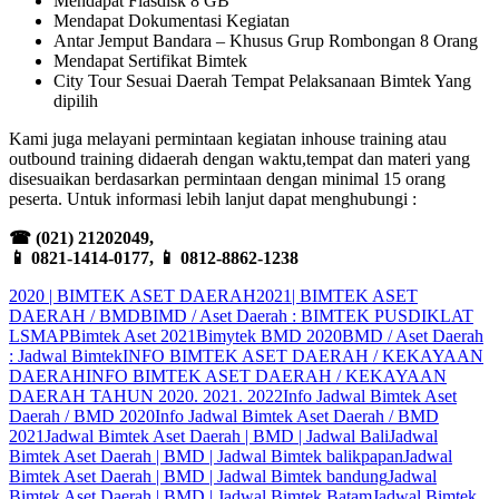
Mendapat Flasdisk 8 GB
Mendapat Dokumentasi Kegiatan
Antar Jemput Bandara – Khusus Grup Rombongan 8 Orang
Mendapat Sertifikat Bimtek
City Tour Sesuai Daerah Tempat Pelaksanaan Bimtek Yang
dipilih
Kami juga melayani permintaan kegiatan inhouse training atau
outbound training didaerah dengan waktu,tempat dan materi yang
disesuaikan berdasarkan permintaan dengan minimal 15 orang
peserta. Untuk informasi lebih lanjut dapat menghubungi :
☎
(021) 21202049,
📱
0821-1414-0177,
📱
0812-8862-1238
2020 | BIMTEK ASET DAERAH
2021| BIMTEK ASET
DAERAH / BMD
BIMD / Aset Daerah : BIMTEK PUSDIKLAT
LSMAP
Bimtek Aset 2021
Bimytek BMD 2020
BMD / Aset Daerah
: Jadwal Bimtek
INFO BIMTEK ASET DAERAH / KEKAYAAN
DAERAH
INFO BIMTEK ASET DAERAH / KEKAYAAN
DAERAH TAHUN 2020. 2021. 2022
Info Jadwal Bimtek Aset
Daerah / BMD 2020
Info Jadwal Bimtek Aset Daerah / BMD
2021
Jadwal Bimtek Aset Daerah | BMD | Jadwal Bali
Jadwal
Bimtek Aset Daerah | BMD | Jadwal Bimtek balikpapan
Jadwal
Bimtek Aset Daerah | BMD | Jadwal Bimtek bandung
Jadwal
Bimtek Aset Daerah | BMD | Jadwal Bimtek Batam
Jadwal Bimtek