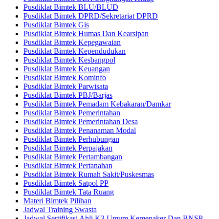
Pusdiklat Bimtek BLU/BLUD
Pusdiklat Bimtek DPRD/Sekretariat DPRD
Pusdiklat Bimtek Gis
Pusdiklat Bimtek Humas Dan Kearsipan
Pusdiklat Bimtek Kepegawaian
Pusdiklat Bimtek Kependudukan
Pusdiklat Bimtek Kesbangpol
Pusdiklat Bimtek Keuangan
Pusdiklat Bimtek Kominfo
Pusdiklat Bimtek Parwisata
Pusdiklat Bimtek PBJ/Barjas
Pusdiklat Bimtek Pemadam Kebakaran/Damkar
Pusdiklat Bimtek Pemerintahan
Pusdiklat Bimtek Pemerintahan Desa
Pusdiklat Bimtek Penanaman Modal
Pusdiklat Bimtek Perhubungan
Pusdiklat Bimtek Perpajakan
Pusdiklat Bimtek Pertambangan
Pusdiklat Bimtek Pertanahan
Pusdiklat Bimtek Rumah Sakit/Puskesmas
Pusdiklat Bimtek Satpol PP
Pusdiklat Bimtek Tata Ruang
Materi Bimtek Pilihan
Jadwal Training Swasta
Jadwal Sertifikasi Ahli K3 Umum Kemenaker Dan BNSP