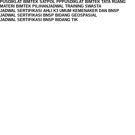
PUSDIKLAT BIMTEK SATPOL PP
PUSDIKLAT BIMTEK TATA RUANG
MATERI BIMTEK PILIHAN
JADWAL TRAINING SWASTA
JADWAL SERTIFIKASI AHLI K3 UMUM KEMENAKER DAN BNSP
JADWAL SERTIFIKASI BNSP BIDANG GEOSPASIAL
JADWAL SERTIFIKASI BNSP BIDANG TIK
JAM OPERASIONAL
Senin
09.00 - 17.00 WIB
Selasa
09.00 - 17.00 WIB
Rabu
09.00 - 17.00 WIB