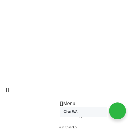
Kamis
09.00 - 17.00 WIB
Jumat
09.00 - 17.00 WIB
© 2026 –
Pusdiklat LSMAP
Hak cipta dilindungi undang-undang
Menu
Chat WA
Tentang
Beranda