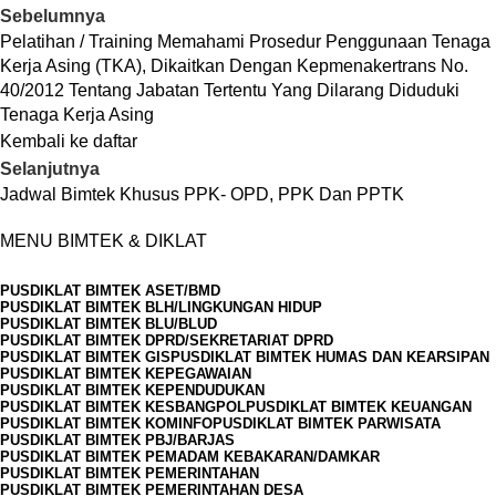
Sebelumnya
Pelatihan / Training Memahami Prosedur Penggunaan Tenaga
Kerja Asing (TKA), Dikaitkan Dengan Kepmenakertrans No.
40/2012 Tentang Jabatan Tertentu Yang Dilarang Diduduki
Tenaga Kerja Asing
Kembali ke daftar
Selanjutnya
Jadwal Bimtek Khusus PPK- OPD, PPK Dan PPTK
MENU BIMTEK & DIKLAT
PUSDIKLAT BIMTEK ASET/BMD
PUSDIKLAT BIMTEK BLH/LINGKUNGAN HIDUP
PUSDIKLAT BIMTEK BLU/BLUD
PUSDIKLAT BIMTEK DPRD/SEKRETARIAT DPRD
PUSDIKLAT BIMTEK GIS
PUSDIKLAT BIMTEK HUMAS DAN KEARSIPAN
PUSDIKLAT BIMTEK KEPEGAWAIAN
PUSDIKLAT BIMTEK KEPENDUDUKAN
PUSDIKLAT BIMTEK KESBANGPOL
PUSDIKLAT BIMTEK KEUANGAN
PUSDIKLAT BIMTEK KOMINFO
PUSDIKLAT BIMTEK PARWISATA
PUSDIKLAT BIMTEK PBJ/BARJAS
PUSDIKLAT BIMTEK PEMADAM KEBAKARAN/DAMKAR
PUSDIKLAT BIMTEK PEMERINTAHAN
PUSDIKLAT BIMTEK PEMERINTAHAN DESA