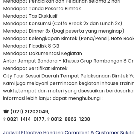
Mendapat Pendidikan dan Pelatihan selama 2 hari
Mendapat Tanda Peserta Bimtek
Mendapat Tas Eksklusif
Mendapat Konsumsi (Coffe Break 2x dan Lunch 2x)
Mendapat Dinner 3x (bagi peserta yang menginap)
Mendapat Kelengkapan Bimtek (Pena/Pensil, Note Book
Mendapat Flasdisk 8 GB
Mendapat Dokumentasi Kegiatan
Antar Jemput Bandara – Khusus Grup Rombongan 8 O
Mendapat Sertifikat Bimtek
City Tour Sesuai Daerah Tempat Pelaksanaan Bimtek Yan
Kami juga melayani permintaan kegiatan inhouse traini
waktu,tempat dan materi yang disesuaikan berdasarka
informasi lebih lanjut dapat menghubungi :
☎
(021) 21202049,
?
0821-1414-0177,
?
0812-8862-1238
Jadwal Effective Handling Complaint & Customer Sulut