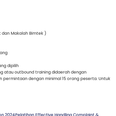
 dan Makalah Bimtek )
rang
g dipilih
ng atau outbound training didaerah dengan
n permintaan dengan minimal 15 orang peserta. Untuk
ion 2024
Pelatihan Effective Handling Complaint &